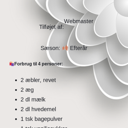
Webmaster
Tilføjet af:
Sæson:
Efterår
Forbrug til 4 personer:
2 æbler, revet
2 æg
2 dl mælk
2 dl hvedemel
1 tsk bagepulver