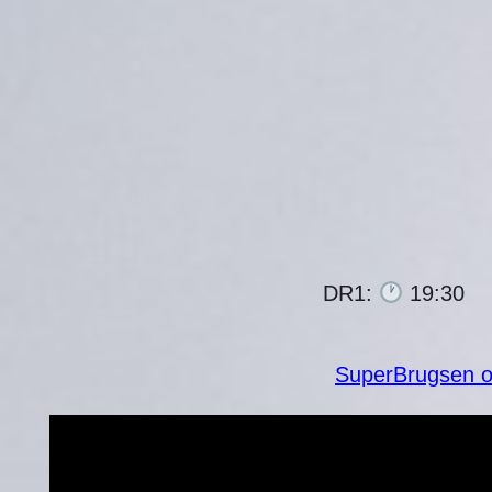
❄
❄
DR1:
19:30
SuperBrugsen og