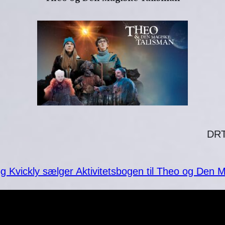
❄
DR
 Kvickly sælger Aktivitetsbogen til Theo og Den 