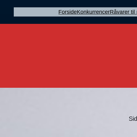
Forside
Konkurrencer
Råvarer ti
Sid