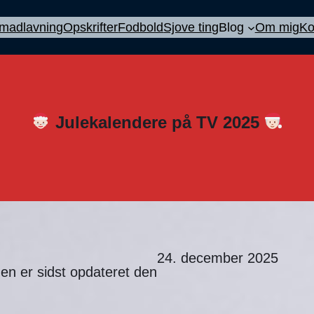
l madlavning
Opskrifter
Fodbold
Sjove ting
Blog
Om mig
Ko
Julekalendere på TV 2025
24. december 2025
en er sidst opdateret den