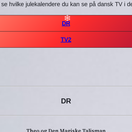
 se hvilke julekalendere du kan se på dansk TV i
DR
TV2
DR
Theo og Den Magiske Talisman