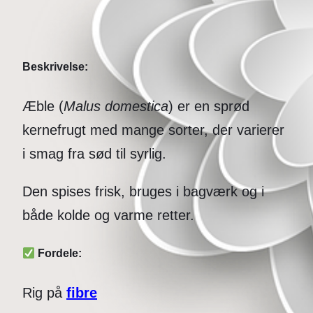
Beskrivelse:
Æble (
Malus domestica
) er en sprød
kernefrugt med mange sorter, der varierer
i smag fra sød til syrlig.
Den spises frisk, bruges i bagværk og i
både kolde og varme retter.
Fordele:
Rig på
fibre