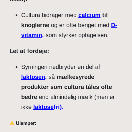
Cultura bidrager med
calcium
til
knoglerne
og er ofte beriget med
D-
vitamin
,
som styrker optagelsen.
Let at fordøje:
Syrningen nedbryder en del af
laktosen
,
så
mælkesyrede
produkter som cultura tåles ofte
bedre
end almindelig mælk (men er
ikke
laktose
fri).
Ulemper: