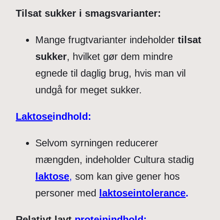
Tilsat sukker i smagsvarianter:
Mange frugtvarianter indeholder
tilsat
sukker
, hvilket gør dem mindre
egnede til daglig brug, hvis man vil
undgå for meget sukker.
Laktose
indhold:
Selvom syrningen reducerer
mængden, indeholder Cultura stadig
laktose
,
som kan give gener hos
personer med
laktoseintolerance
.
Relativt lavt
protein
indhold: