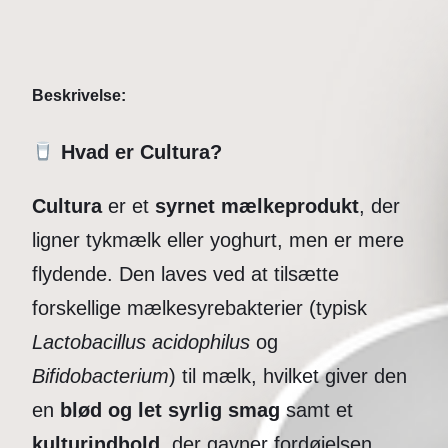
Beskrivelse:
Hvad er Cultura?
Cultura
er et
syrnet mælkeprodukt
, der
ligner tykmælk eller yoghurt, men er mere
flydende. Den laves ved at tilsætte
forskellige mælkesyrebakterier (typisk
Lactobacillus acidophilus
og
Bifidobacterium
) til mælk, hvilket giver den
en
blød og let syrlig smag
samt et
kulturindhold
, der gavner fordøjelsen.