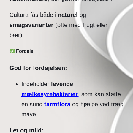
Cultura fås både i
naturel
og
smagsvarianter
(ofte med frugt eller
bær).
Fordele:
God for fordøjelsen:
Indeholder
levende
mælkesyrebakterier
,
som kan støtte
en sund
tarmflora
og hjælpe ved træg
mave.
Let og mild: