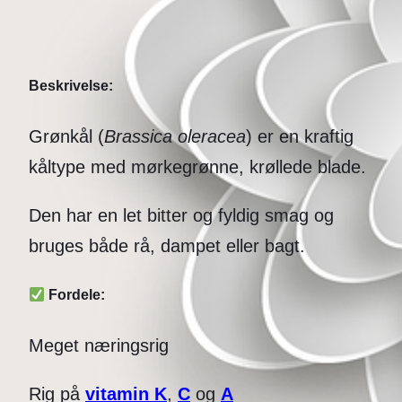
Beskrivelse:
Grønkål (
Brassica oleracea
) er en kraftig
kåltype med mørkegrønne, krøllede blade.
Den har en let bitter og fyldig smag og
bruges både rå, dampet eller bagt.
Fordele:
Meget næringsrig
Rig på
vitamin K
,
C
og
A