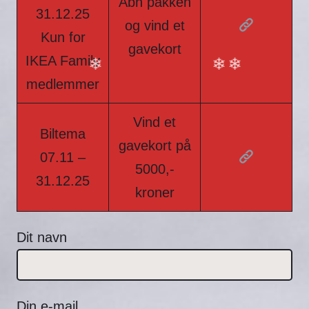
Åbn pakken
31.12.25
og vind et
Kun for
gavekort
IKEA Family
medlemmer
❄
❄
❄
Vind et
Biltema
gavekort på
07.11 –
5000,-
31.12.25
kroner
Dit navn
Din e-mail