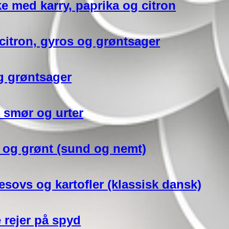
ke med karry, paprika og citron
 citron, gyros og grøntsager
g grøntsager
d smør og urter
 og grønt (sund og nemt)
sovs og kartofler (klassisk dansk)
 rejer på spyd