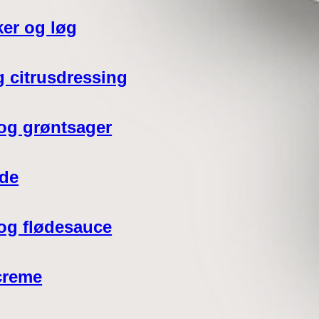
ker og løg
g citrusdressing
og grøntsager
øde
 og flødesauce
creme