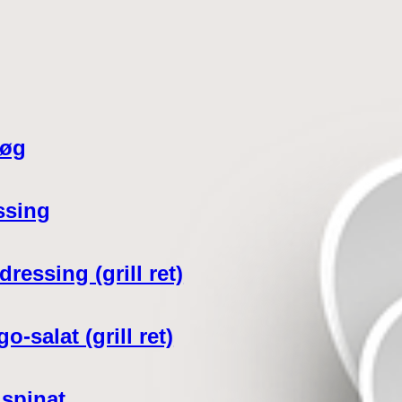
løg
ssing
ressing (grill ret)
-salat (grill ret)
 spinat