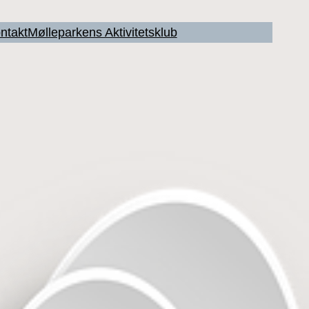
ntakt
Mølleparkens Aktivitetsklub