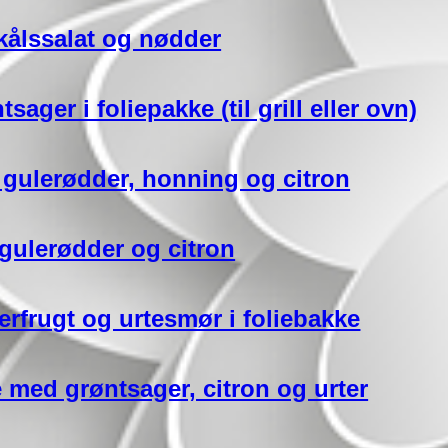
ålssalat og nødder
ger i foliepakke (til grill eller ovn)
d gulerødder, honning og citron
 gulerødder og citron
erfrugt og urtesmør i foliebakke
e med grøntsager, citron og urter