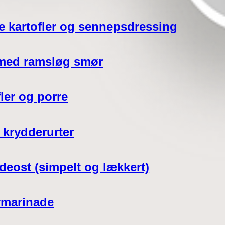
e kartofler og sennepsdressing
l med ramsløg smør
ler og porre
 krydderurter
deost (simpelt og lækkert)
ymarinade