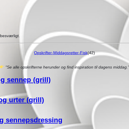
besværligt.
Opskrifter-Middagsretter-Fisk
(42)
“Se alle opskrifterne herunder og find inspiration til dagens middag.
g sennep (grill)
g urter (grill)
og sennepsdressing