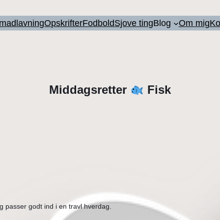
l madlavning
Opskrifter
Fodbold
Sjove ting
Blog
Om mig
Ko
Middagsretter
Fisk
g passer godt ind i en travl hverdag.