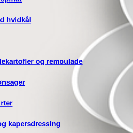
d hvidkål
lekartofler og remoulade
ønsager
rter
 og kapersdressing