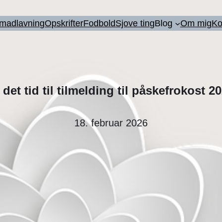
l madlavning
Opskrifter
Fodbold
Sjove ting
Blog
Om mig
Ko
 det tid til tilmelding til påskefrokost 2
18. februar 2026