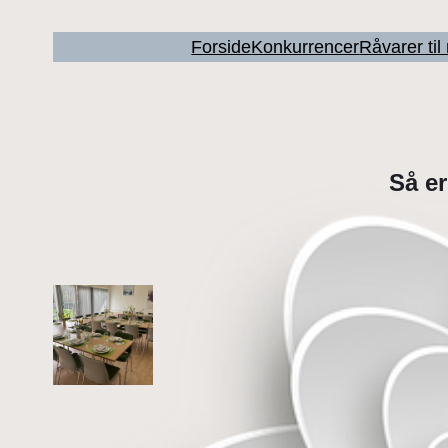
Forside
Konkurrencer
Råvarer ti
Så er