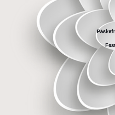
Påskef
Fes