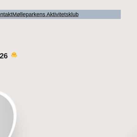
ntakt
Mølleparkens Aktivitetsklub
026