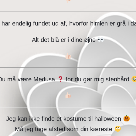
 har endelig fundet ud af, hvorfor himlen er grå i 
Alt det blå er i dine øjne
Du må være Medusa
for du gør mig stenhård
Jeg kan ikke finde et kostume til halloween
Må jeg tage afsted som din kæreste