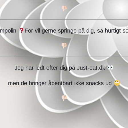
ampolin
For vil gerne springe på dig, så hurtigt 
Jeg har ledt efter dig på Just-eat.dk
men de bringer åbentbart ikke snacks ud