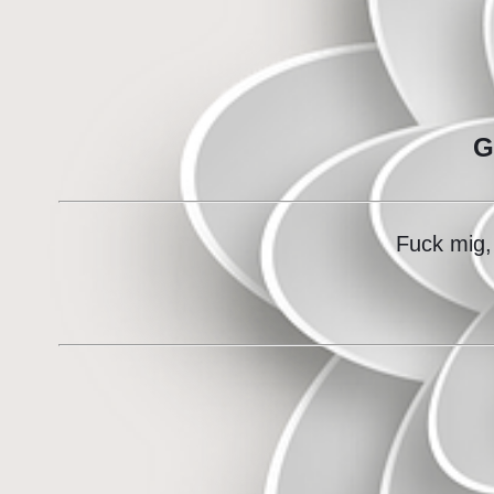
G
Fuck mig, 