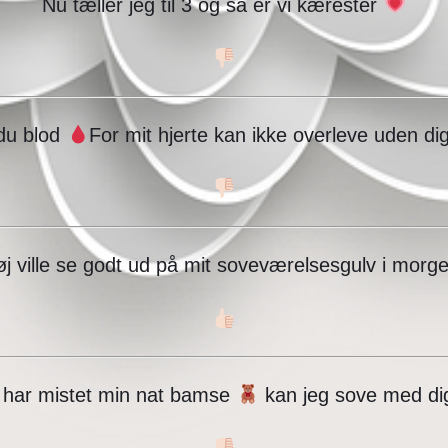
Nu tæller jeg til 3 og så er vi kærester
du blod
For mit hjerte kan ikke overleve uden di
tøj ville se godt ud på mit soveværelsesgulv i mor
 har mistet min nat bamse
kan jeg sove med d