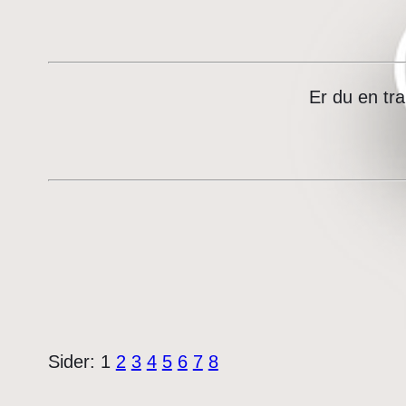
Er du en tr
Sider:
1
2
3
4
5
6
7
8