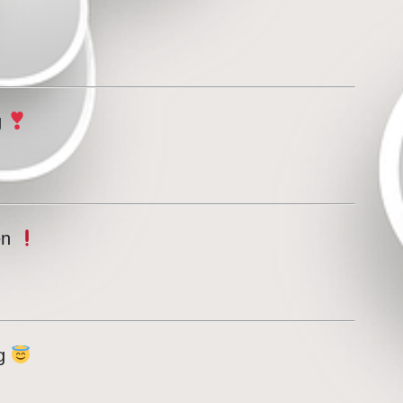
g
gen
ig