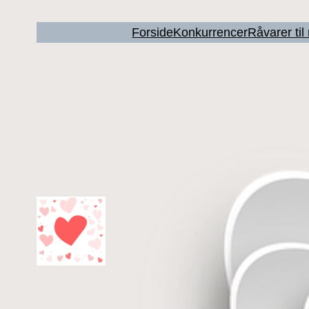
Forside
Konkurrencer
Råvarer ti