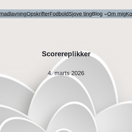
l madlavning
Opskrifter
Fodbold
Sjove ting
Blog
Om mig
Ko
Scorereplikker
4. marts 2026