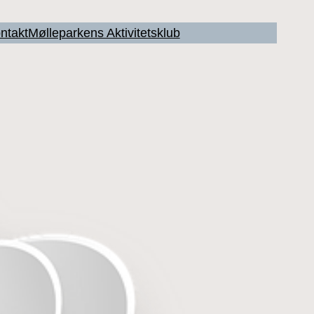
ntakt
Mølleparkens Aktivitetsklub