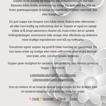
Supper er en alsidig og hyggelig del af madlavningen, der kan
tilpasses både årstid, anledning og smag. De spænder fra lette og
friske grøntsagssupper til fyldige og mættende måltider med kød, fisk
eller bælgfrugter.
En god suppe kan fungere som både forret, frokost eller aftensmad –
alt efter hvor kraftig og indholdsrig den er. Supper er også en oplagt
måde at få brugt sæsonens råvarer på, hvad enten det er sprøde
forårsgrøntsager, sommerens lette smage eller efterårets og vinterens
mere kraftige ingredienser som kål og rodfrugter.
Derudover egner supper sig godt til både hverdag og gæstemad. De
kan laves enkle og hurtige eller mere raffinerede med ekstra tilbehør
som brød, urter, ost eller sprøde toppings.
Supper giver mulighed for variation, kreativitet og ikke mindst varme og
hygge – året rundt.
Lette
Mættende
Fisk
Kål og rodfrugter
Udenlandske
Gæst og weekend
Hvis du hellere vil se hvad du kunne bruge under de fire årstider eller
en bestemt lejlighed, så klikker du bare her under
Forår
Sommer
Efterår
Vinter