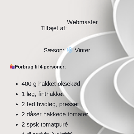
Webmaster
Tilføjet af:
Sæson:
Vinter
Forbrug til 4 personer:
400 g hakket oksekød
1 løg, finthakket
2 fed hvidløg, presset
2 dåser hakkede tomater
2 spsk tomatpuré