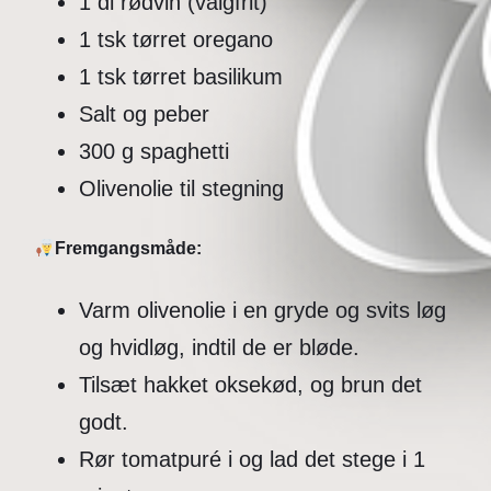
1 dl rødvin (valgfrit)
1 tsk tørret oregano
1 tsk tørret basilikum
Salt og peber
300 g spaghetti
Olivenolie til stegning
Fremgangsmåde:
Varm olivenolie i en gryde og svits løg
og hvidløg, indtil de er bløde.
Tilsæt hakket oksekød, og brun det
godt.
Rør tomatpuré i og lad det stege i 1