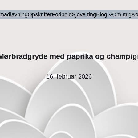
l madlavning
Opskrifter
Fodbold
Sjove ting
Blog
Om mig
Ko
ørbradgryde med paprika og champi
16. februar 2026