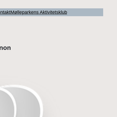
ntakt
Mølleparkens Aktivitetsklub
gnon