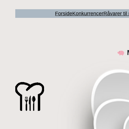
Forside
Konkurrencer
Råvarer ti
M