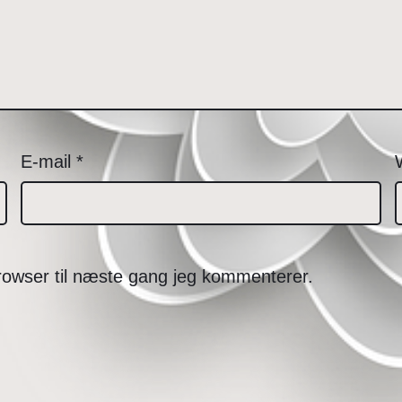
E-mail
*
rowser til næste gang jeg kommenterer.