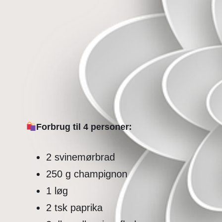
Forbrug til 4 personer:
2 svinemørbrad
250 g champignon
1 løg
2 tsk paprika