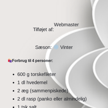
Webmaster
Tilføjet af:
Sæson:
Vinter
Forbrug til 4 personer:
600 g torskefileter
1 dl hvedemel
2 æg (sammenpiskede)
2 dl rasp (panko eller almindelig)
1 tsk salt