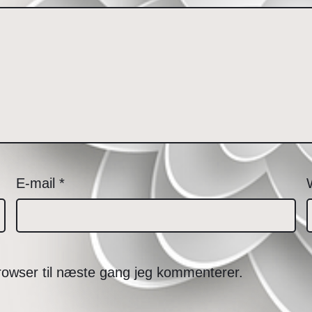
E-mail
*
rowser til næste gang jeg kommenterer.