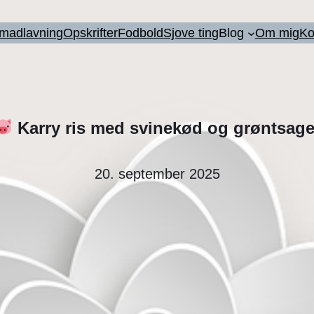
l madlavning
Opskrifter
Fodbold
Sjove ting
Blog
Om mig
Ko
Karry ris med svinekød og grøntsage
20. september 2025