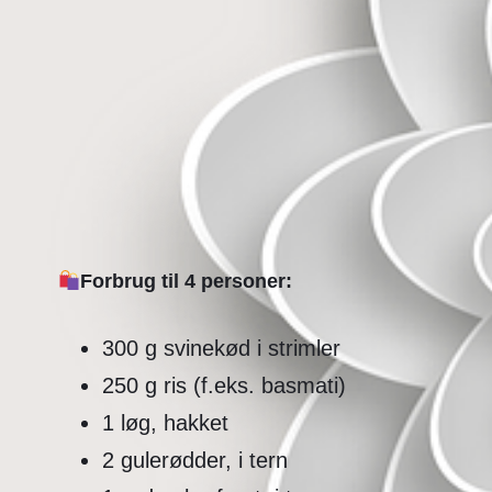
Forbrug til 4 personer:
300 g svinekød i strimler
250 g ris (f.eks. basmati)
1 løg, hakket
2 gulerødder, i tern