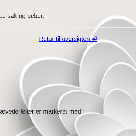
.
ed salt og peber.
Retur til oversigten ⏎
ævede felter er markeret med
*