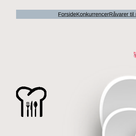
Forside
Konkurrencer
Råvarer ti