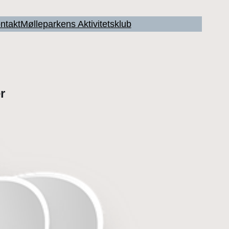
ntakt
Mølleparkens Aktivitetsklub
r