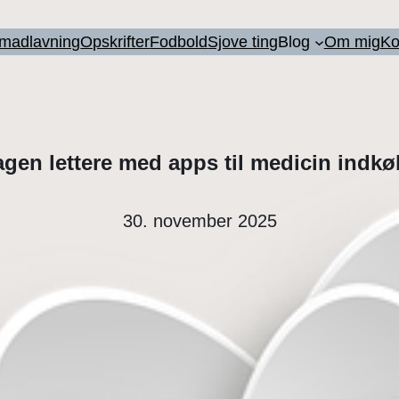
l madlavning
Opskrifter
Fodbold
Sjove ting
Blog
Om mig
Ko
gen lettere med apps til medicin indk
30. november 2025