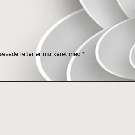
ævede felter er markeret med
*