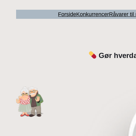
Forside
Konkurrencer
Råvarer ti
Gør hverda