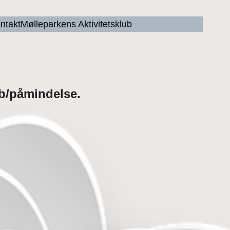
ntakt
Mølleparkens Aktivitetsklub
øb/påmindelse.