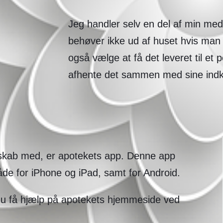
Jeg handler selv en del af min med
behøver ikke ud af huset hvis ma
også vælge at få det leveret til et 
afhente det sammen med sine ind
tskab med, er apotekets app. Denne app
de for iPhone og iPad, samt for Android.
u få hjælp på apotekets hjemmeside ved