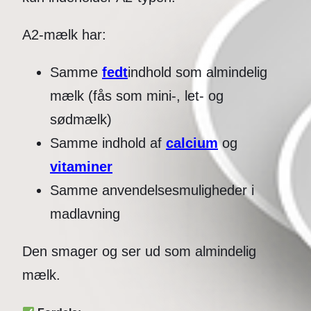
A2-mælk har:
Samme
fedt
indhold som almindelig
mælk (fås som mini-, let- og
sødmælk)
Samme indhold af
calcium
og
vitaminer
Samme anvendelsesmuligheder i
madlavning
Den smager og ser ud som almindelig
mælk.