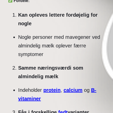
Fordele:
Kan opleves lettere fordøjelig for
nogle
Nogle personer med mavegener ved
almindelig mælk oplever færre
symptomer
Samme næringsværdi som
almindelig mælk
Indeholder
protein
,
calcium
og
B-
vitaminer
Fås i forskellige
fedt
varianter