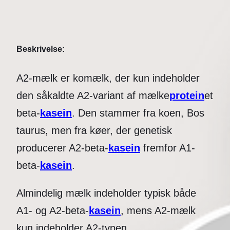
Beskrivelse:
A2-mælk er komælk, der kun indeholder
den såkaldte A2-variant af mælke
protein
et
beta-
kasein
. Den stammer fra koen, Bos
taurus, men fra køer, der genetisk
producerer A2-beta-
kasein
fremfor A1-
beta-
kasein
.
Almindelig mælk indeholder typisk både
A1- og A2-beta-
kasein
, mens A2-mælk
kun indeholder A2-typen.