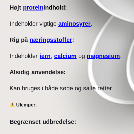
Højt
protein
indhold
:
Indeholder vigtige
aminosyrer
.
Rig på
næringsstoffer
:
Indeholder
jern
,
calcium
og
magnesium
.
Alsidig anvendelse:
Kan bruges i både søde og salte retter.
Ulemper:
Begrænset udbredelse: