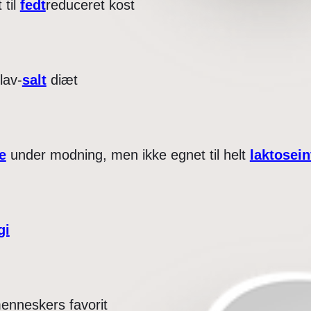
 til
fedt
reduceret kost
lav-
salt
diæt
e
under modning, men ikke egnet til helt
laktosein
gi
enneskers favorit