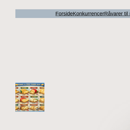
Forside
Konkurrencer
Råvarer ti