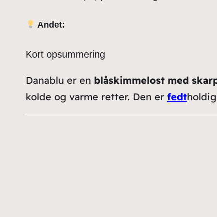
Andet:
Kort opsummering
Danablu er en
blåskimmelost med skarp
kolde og varme retter. Den er
fedt
holdig