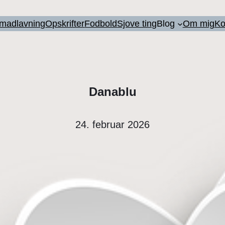
l madlavning
Opskrifter
Fodbold
Sjove ting
Blog
Om mig
Ko
Danablu
24. februar 2026