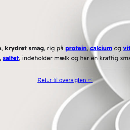
, krydret smag
, rig på
protein
,
calcium
og
vi
,
saltet
, indeholder mælk og har en kraftig sm
Retur til oversigten ⏎