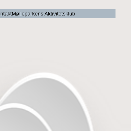
ntakt
Mølleparkens Aktivitetsklub