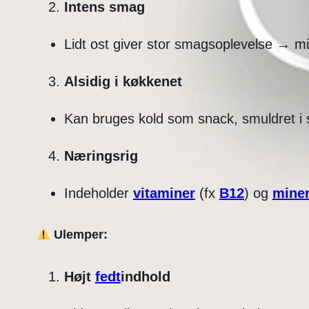
Intens smag
Lidt ost giver stor smagsoplevelse →
Alsidig i køkkenet
Kan bruges kold som snack, smuldret i sa
Næringsrig
Indeholder
vitaminer
(fx
B12
) og
miner
Ulemper:
Højt
fedt
indhold