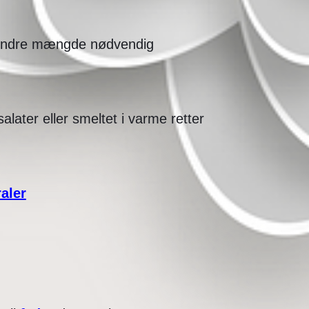
 mindre mængde nødvendig
later eller smeltet i varme retter
aler