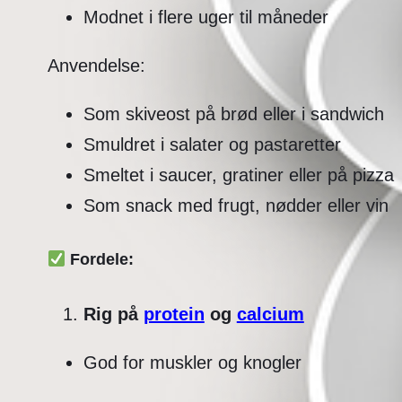
Modnet i flere uger til måneder
Anvendelse:
Som skiveost på brød eller i sandwich
Smuldret i salater og pastaretter
Smeltet i saucer, gratiner eller på pizza
Som snack med frugt, nødder eller vin
Fordele:
Rig på
protein
og
calcium
God for muskler og knogler