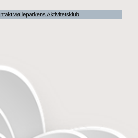
ntakt
Mølleparkens Aktivitetsklub