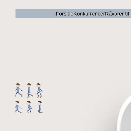
Forside
Konkurrencer
Råvarer ti