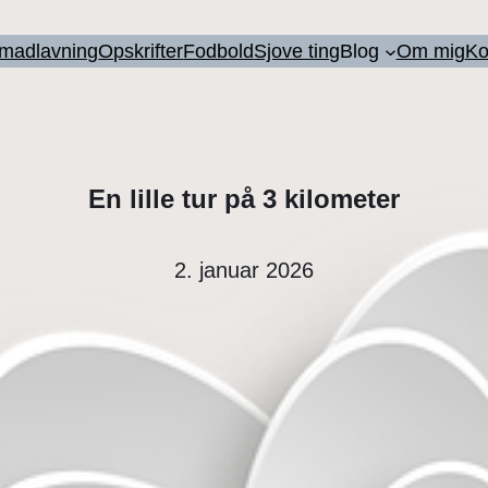
l madlavning
Opskrifter
Fodbold
Sjove ting
Blog
Om mig
Ko
En lille tur på 3 kilometer
2. januar 2026