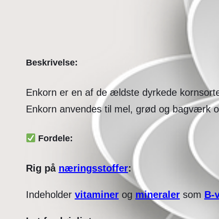
Beskrivelse:
Enkorn er en af de ældste dyrkede kornsorte
Enkorn anvendes til mel, grød og bagværk og
Fordele:
Rig på
næringsstoffer
:
Indeholder
vitaminer
og
mineraler
som
B-