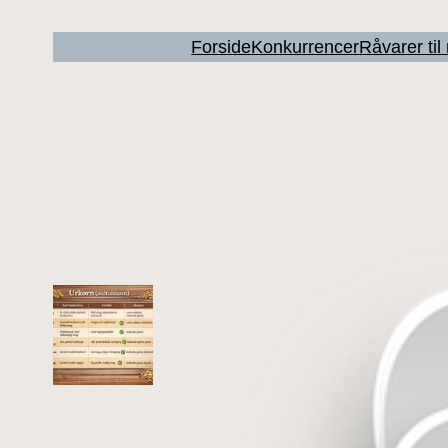
Forside
Konkurrencer
Råvarer ti