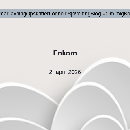
l madlavning
Opskrifter
Fodbold
Sjove ting
Blog
Om mig
Ko
Enkorn
2. april 2026