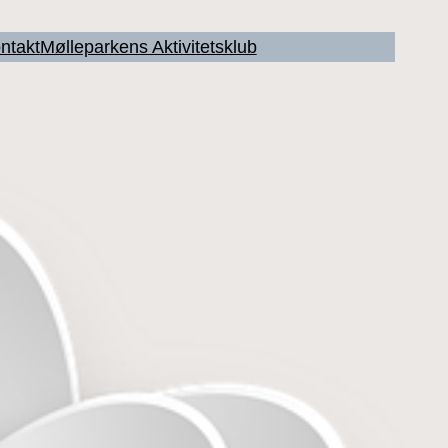
ntakt
Mølleparkens Aktivitetsklub