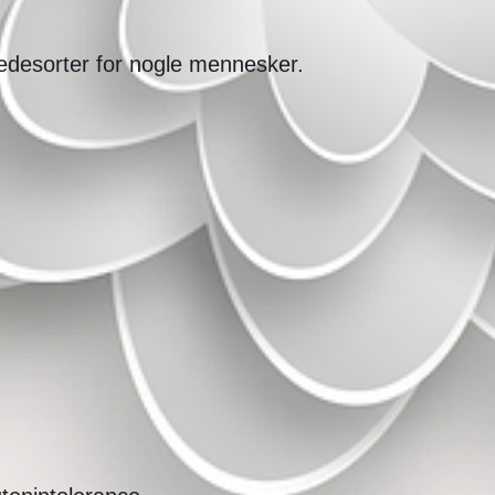
edesorter for nogle mennesker.