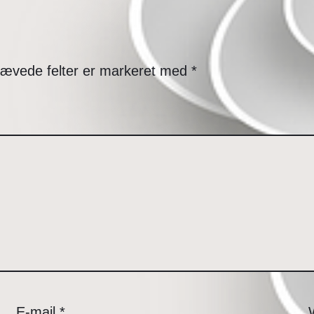
ævede felter er markeret med
*
E-mail
*