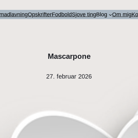
l madlavning
Opskrifter
Fodbold
Sjove ting
Blog
Om mig
Ko
Mascarpone
27. februar 2026