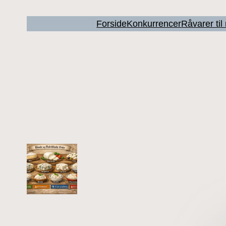
Forside
Konkurrencer
Råvarer ti