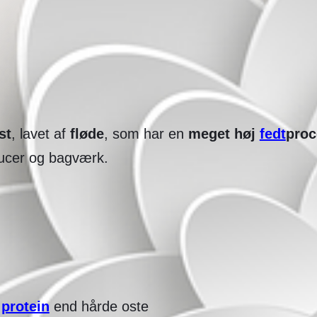
st
, lavet af
fløde
, som har en
meget høj
fedt
proc
aucer og bagværk.
e
protein
end hårde oste