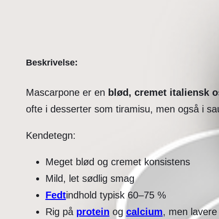
Beskrivelse:
Mascarpone er en
blød, cremet italiensk o
ofte i desserter som tiramisu, men også i s
Kendetegn:
Meget blød og cremet konsistens
Mild, let sødlig smag
Fedt
indhold typisk 60–75 %
Rig på
protein
og
calcium
, men laver