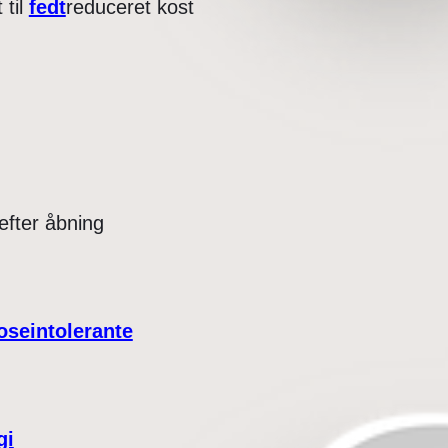
 til
fedt
reduceret kost
efter åbning
oseintolerante
gi