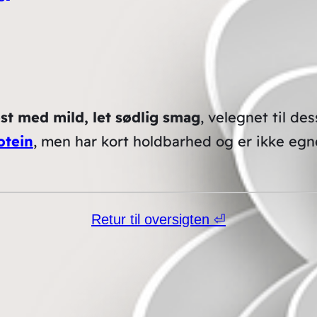
st med mild, let sødlig smag
, velegnet til de
otein
, men har kort holdbarhed og er ikke egne
Retur til oversigten ⏎