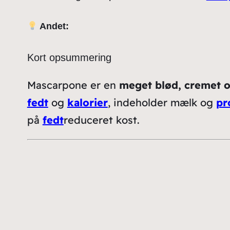
Andet:
Kort opsummering
Mascarpone er en
meget blød, cremet o
fedt
og
kalorier
, indeholder mælk og
pr
på
fedt
reduceret kost.