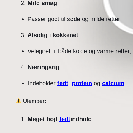
Mild smag
Passer godt til søde og milde retter
Alsidig i køkkenet
Velegnet til både kolde og varme rette
Næringsrig
Indeholder
fedt
,
protein
og
calcium
Ulemper:
Meget højt
fedt
indhold