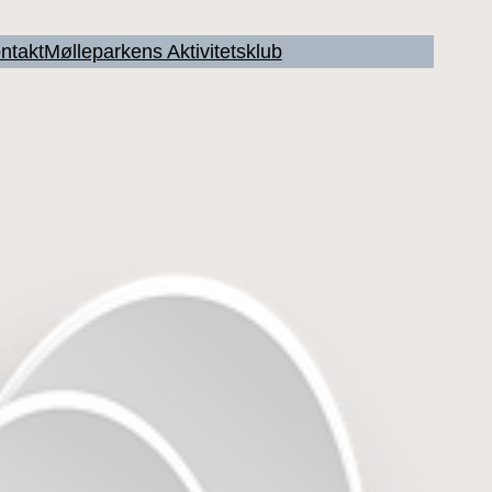
ntakt
Mølleparkens Aktivitetsklub