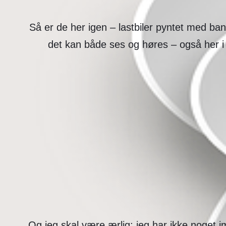
Så er de her igen – lastbiler pyntet med ba
det kan både ses og høres – også her 
Og jeg skal være ærlig: jeg har ikke noget i