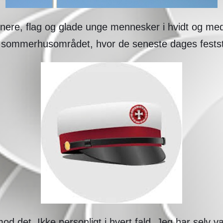
nnere, flag og glade unge mennesker i hvidt og me
i sommerhusområdet, hvor de seneste dages festst
mod det. Ikke personligt i hvert fald. Jeg har selv 