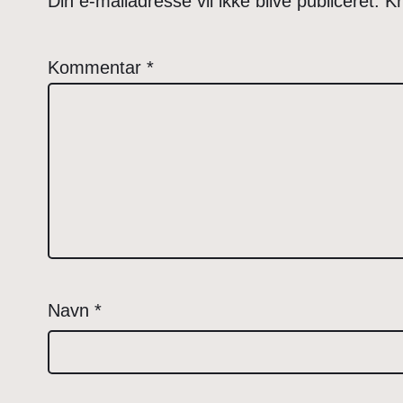
Din e-mailadresse vil ikke blive publiceret.
Kr
Kommentar
*
Navn
*