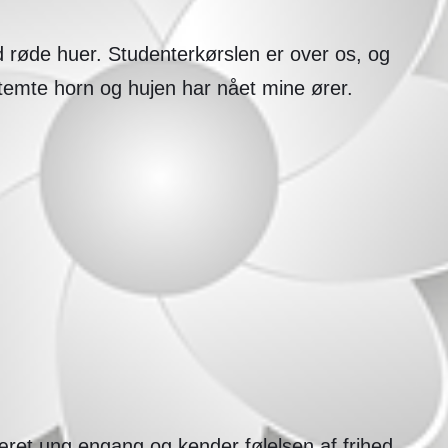
d røde huer. Studenterkørslen er over os, og
emte horn og hujen har nået mine ører.
været ung engang og kender følelsen af frihed