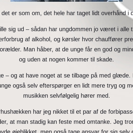
 det er som om, det hele har taget lidt overhånd i 
 skille sig ud – sådan har ungdommen jo været i alle 
erforbrug af alkohol, og kørsler hvor chauffører press
rælder. Man håber, at de unge får en god og mindev
og uden at nogen kommer til skade.
nge – og at have noget at se tilbage på med glæde. 
unge også selv efterspørger en lidt mere tryg og m
musikken selvfølgelig hører med.
hushækken har jeg nikket til et par af de forbipa
der, at man stadig kan feste med omtanke. Jeg tro
nyde øjeblikket, men også tage ansvar for sig selv