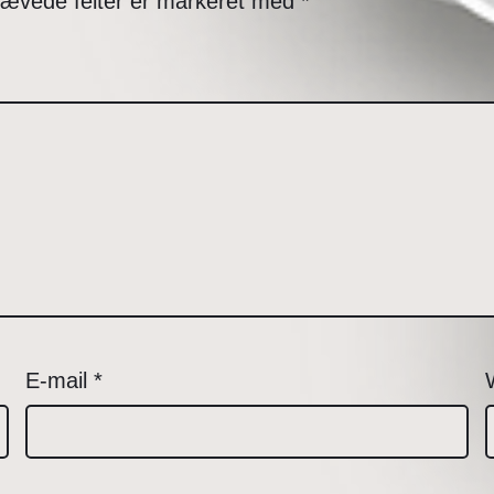
ævede felter er markeret med
*
E-mail
*