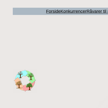
Forside
Konkurrencer
Råvarer ti