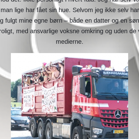
man lige har fået sin hue. Selvom jeg ikke selv ha
 jeg fulgt mine egne børn – både en datter og en s
 roligt, med ansvarlige voksne omkring og uden de v
medierne.