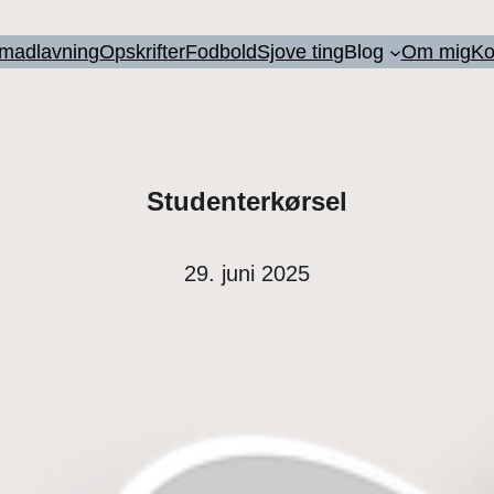
l madlavning
Opskrifter
Fodbold
Sjove ting
Blog
Om mig
Ko
Studenterkørsel
29. juni 2025