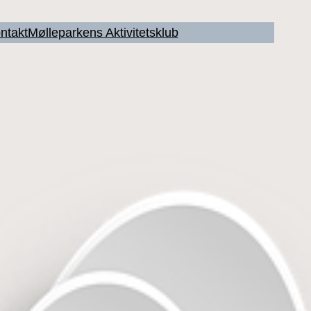
ntakt
Mølleparkens Aktivitetsklub