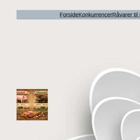
Forside
Konkurrencer
Råvarer ti