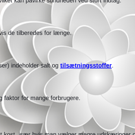
vilket kan påvirke sundheden ved stort indtag.
vis de tilberedes for længe.
er) indeholder salt og
tilsætningsstoffer
.
ig faktor for mange forbrugere.
t kost, især hvis man vælger magre udskæringer og 