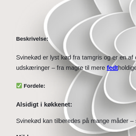
Beskrivelse:
Svinekød er lyst kød fra tamgris og er en a
udskæringer – fra magre til mere
fedt
holdig
Fordele:
Alsidigt i køkkenet:
Svinekød kan tilberedes på mange måder – steg