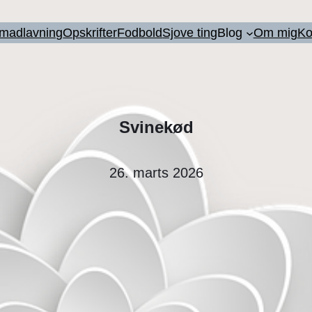
l madlavning
Opskrifter
Fodbold
Sjove ting
Blog
Om mig
Ko
Svinekød
26. marts 2026