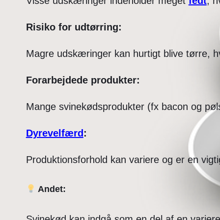
Visse udskæringer indeholder meget
fedt
, h
Risiko for udtørring:
Magre udskæringer kan hurtigt blive tørre, h
Forarbejdede produkter:
Mange svinekødsprodukter (fx bacon og pøls
Dyrevelfærd
:
Produktionsforhold kan variere og er en vigt
Andet:
Svinekød kan indgå som en del af en variere