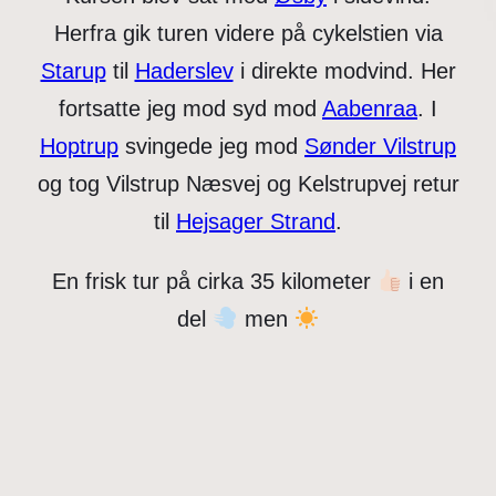
Herfra gik turen videre på cykelstien via
Starup
til
Haderslev
i direkte modvind. Her
fortsatte jeg mod syd mod
Aabenraa
. I
Hoptrup
svingede jeg mod
Sønder Vilstrup
og tog Vilstrup Næsvej og Kelstrupvej retur
til
Hejsager Strand
.
En frisk tur på cirka 35 kilometer
i en
del
men