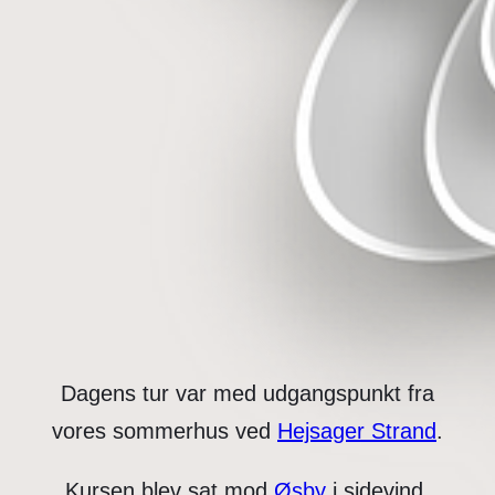
Dagens tur var med udgangspunkt fra
vores sommerhus ved
Hejsager Strand
.
Kursen blev sat mod
Øsby
i sidevind.