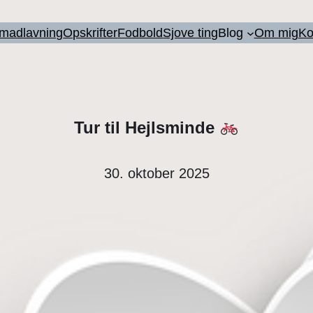
l madlavning
Opskrifter
Fodbold
Sjove ting
Blog
Om mig
Ko
Tur til Hejlsminde
30. oktober 2025