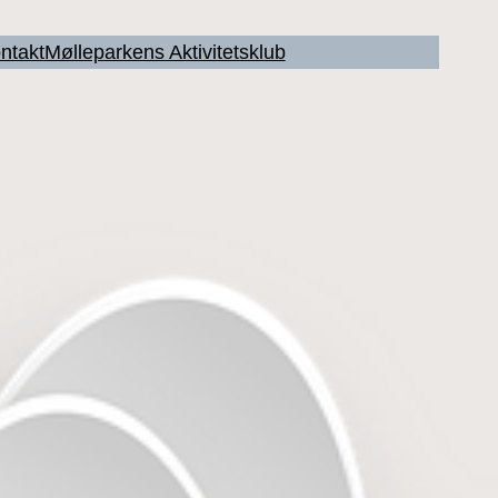
ntakt
Mølleparkens Aktivitetsklub