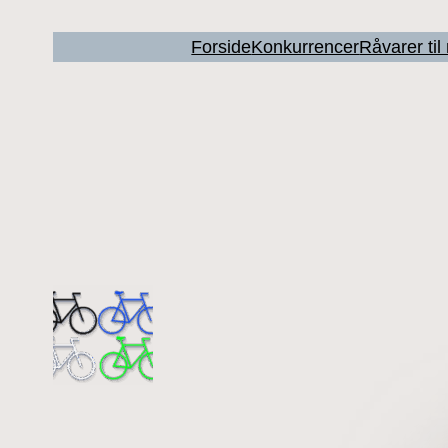
Forside
Konkurrencer
Råvarer ti