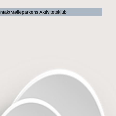
ntakt
Mølleparkens Aktivitetsklub