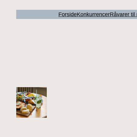
Forside
Konkurrencer
Råvarer ti