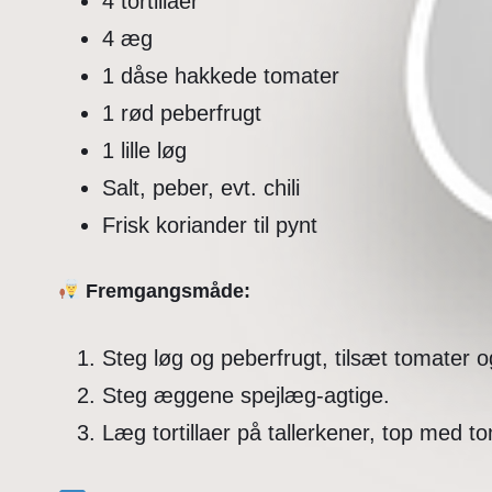
4 tortillaer
4 æg
1 dåse hakkede tomater
1 rød peberfrugt
1 lille løg
Salt, peber, evt. chili
Frisk koriander til pynt
Fremgangsmåde:
Steg løg og peberfrugt, tilsæt tomater o
Steg æggene spejlæg-agtige.
Læg tortillaer på tallerkener, top med 