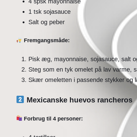
4 spsk mayonnaise
1 tsk sojasauce
Salt og peber
Fremgangsmåde:
Pisk æg, mayonnaise, sojasauce, salt o
Steg som en tyk omelet på lav varme, så 
Skær omeletten i passende stykker og 
Mexicanske huevos rancheros
Forbrug til 4 personer: