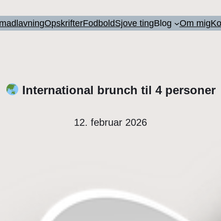
l madlavning
Opskrifter
Fodbold
Sjove ting
Blog
Om mig
Ko
International brunch til 4 personer
12. februar 2026