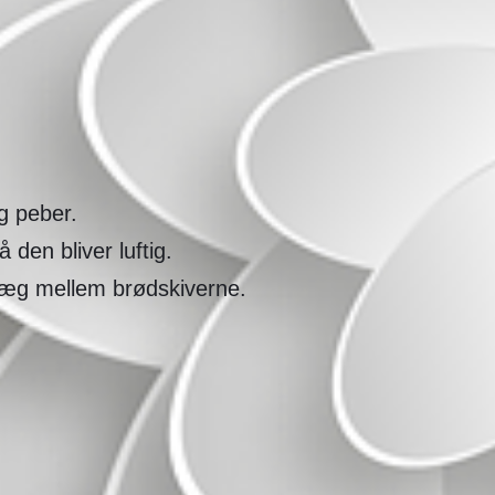
g peber.
den bliver luftig.
læg mellem brødskiverne.