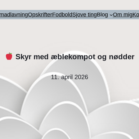
l madlavning
Opskrifter
Fodbold
Sjove ting
Blog
Om mig
Ko
Skyr med æblekompot og nødder
11. april 2026