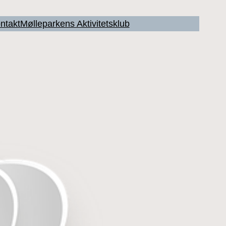
ntakt
Mølleparkens Aktivitetsklub