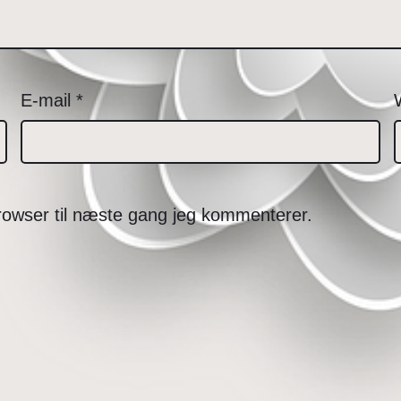
E-mail
*
rowser til næste gang jeg kommenterer.