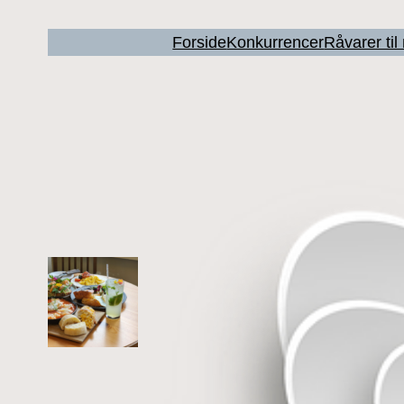
Forside
Konkurrencer
Råvarer ti