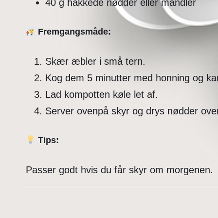
40 g hakkede nødder eller mandler
Fremgangsmåde:
Skær æbler i små tern.
Kog dem 5 minutter med honning og kan
Lad kompotten køle let af.
Server ovenpå skyr og drys nødder over
Tips:
Passer godt hvis du får skyr om morgenen.